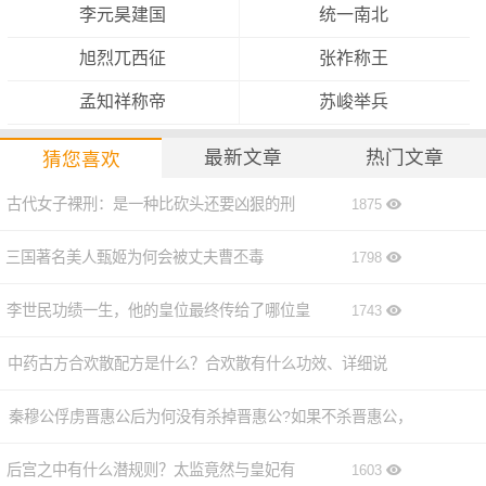
李元昊建国
统一南北
的军队将士在战争当中伤亡，一直到吐蕃内部政权产生了危
机，才单方面的停止了和唐朝之间的战争。
旭烈兀西征
张祚称王
孟知祥称帝
苏峻举兵
后来，吐蕃的政权逐渐稳定下来，再次起了攻打唐朝的心
思，这次距离唐朝联合南诏和吐蕃交战已经过去了三十年，
最新文章
热门文章
猜您喜欢
这次战争规模依旧不小，双方投入了大量人力物力，却还是
没有彻底分出胜负，最后，战争以吐蕃和唐朝和亲的形式才
古代女子裸刑：是一种比砍头还要凶狠的刑
1875
得以终结。
罚！
三国著名美人甄姬为何会被丈夫曹丕毒
1798
唐诏之战的结果
唐诏之战指的是唐朝与南诏之间发生的一系列战事，南诏之
死
李世民功绩一生，他的皇位最终传给了哪位皇
1743
战直接影响了唐朝的发展，使得唐朝由盛转衰最终灭亡。南
子？
中药古方合欢散配方是什么？合欢散有什么功效、详细说
诏本来是云南的一个小国，在统一了六诏之后，野心勃勃的
南诏与唐朝开始了战争。唐诏之战的结果对唐朝和南诏两国
明
秦穆公俘虏晋惠公后为何没有杀掉晋惠公?如果不杀晋惠公，
1633
来说都是不利的，对于南诏，长期的战争耗费了国内的很多
资源导致他们的实力日渐衰弱，而南诏对唐朝的掠夺也给唐
该怎么处置他呢？
后宫之中有什么潜规则？太监竟然与皇妃有
1628
1603
朝造成了巨大损失。