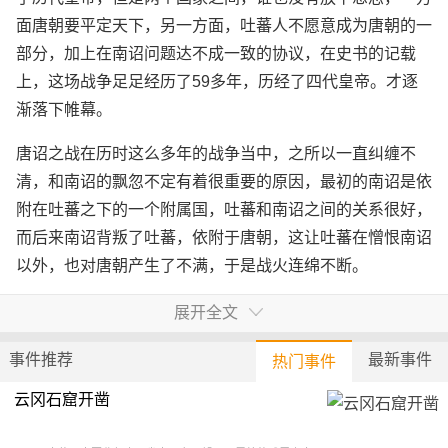
面唐朝要平定天下，另一方面，吐蕃人不愿意成为唐朝的一
部分，加上在南诏问题达不成一致的协议，在史书的记载
上，这场战争足足经历了59多年，历经了四代皇帝。才逐
渐落下帷幕。
唐诏之战在历时这么多年的战争当中，之所以一直纠缠不
清，和南诏的飘忽不定有着很重要的原因，最初的南诏是依
附在吐蕃之下的一个附属国，吐蕃和南诏之间的关系很好，
而后来南诏背叛了吐蕃，依附于唐朝，这让吐蕃在憎恨南诏
以外，也对唐朝产生了不满，于是战火连绵不断。
唐朝和吐蕃之间大战逐渐以吐蕃的示弱而告终，加上当时吐
展开全文
蕃内部的斗争也削弱了吐蕃的不少力量，于是吐蕃和唐朝暂
事件推荐
最新事件
热门事件
时休战，而南诏也逐渐成为了唐朝的下属国，正式得到了唐
朝的册封。
云冈石窟开凿
唐诏之战的经过