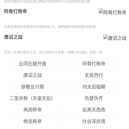
云冈石窟位于中国北部山西省大同市西郊17公里处的武周山南
唐诏之战是唐朝和吐蕃因为南诏这个附属国而产生的一系列
麓，石窟依山开凿，东西绵延1公里。存有主要洞窟45个，大小
窟龛252个，石雕造像51000余躯，为中国规模最大的古代石窟群
阿骨打称帝
战争。唐诏之战在历史上以延续时间长，跨度大而闻名，很
之一，与敦煌莫高窟、洛阳龙门石窟和天水麦积山石窟并称为中
国四大石窟艺术宝库。道宣《绩高僧传·昙曜传》记载，昙曜「以
多人对这场战争好奇，那么唐诏之战的经过又如何呢？
元魏和平年（公元四六O年—四六五年），任北台昭玄统，绥辑
女真奴隶制的发展和对外掳掠的扩大，越来越把氏族部落的旧制度
众，妙得其一，住恒安石窟通乐寺，即魏之所造也。去恒安西北
推到了历史的尽头。建立一个阶级压迫的机关——国家的条件成熟
唐诏之战的经过分为几个阶段，当时的吐蕃是一个国力强盛
三十里武周山谷北面石崖，就而镌之，建立佛寺名曰灵岩。龛之
了。天庆四年（1114年），阿骨打出兵得胜，射死辽将耶律谢十
唐诏之战
大者，举高二十余丈，可受三千许人，面别镌像，穷诸巧
后，国相撒改就派他的长子完颜宗翰和欢都子完颜希尹等（乌雅束
的大国，它的下面有很多附属的小国。南诏就是其中的一
时，欢都已病死）向阿骨打建言立国称帝。同年，女真军连续攻下
个，南诏在吐蕃的附属国中是最为得势的。之后唐朝和吐蕃
宾州、咸州后，阿骨打弟吴乞买和撒改、辞不失等拥戴阿骨打建
历史上所谓的唐诏之战，其实指的并不是某一场确切的战役，而是一系
国。1115年夏历正月元旦，阿骨打即皇帝位，建立起奴隶主的国
列的战役。就是唐朝和南诏之间爆发的一系列战役的总称。唐诏战役从
之间因为领土问题起了争端，这导致吐蕃和唐朝之间在边境
家，国号大金，立年号收国。
唐朝强盛时期就开始了，一直到唐朝灭亡才结束。
云冈石窟开凿
阿骨打称帝
发生了几场规模不小的战争，双方的损失都比较严重，但是
这个时候的战争，都是因为土地问题产生的争端。这是早期
唐诏之战
玄奘西行
的唐诏之战。
徐敬业讨周
刘太后临朝
南诏是介于两个国家中间的一个小国，也是战争途中的必经
二圣并称（天皇天后）
伪楚伪齐
之路，这让两个国家把目光都转向了南诏。后来的南诏，因
冉闵称帝
后燕灭西燕
为不堪吐蕃的强权统治，转而投靠唐朝，这让吐蕃大为生
气，立即派出了军队，向唐朝宣战，唐朝也不甘示弱，战争
杨坚称帝
吐谷浑扰境
连年，边境人们的生活受到了很大的影响，生灵涂炭，大量