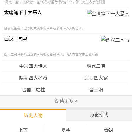
“易更三圣”，既然这“三圣”的称呼里有“易”这个字，那肯定就表示他们是
大，以至于在战争结束三十多年后，南诏和唐朝相继灭亡。
与《周易》、《易经》有关系。“三圣”指的是我们的祖先伏羲氏、
金庸笔下十大恶人
金庸先生在自己写的武侠小说中朔造了许许多多的恶人。
而在这许许多多的恶人当中，让我们看到了金庸江湖中的
各种腥风血雨。这些恶人有的可谓
西汉二司马
西汉二司马是指西汉的司马相如和司马迁。两人在文学史上都有很
高的成就，对后代很有影响力，流传千古。后人有“文章西汉两司马”
之称。 司
中兴四大诗人
明代三袁
隋初四大名将
唐诗四大家
赵国二庭柱
晋三阳
阅读更多 >
历史朝代
历史人物
上古
夏朝
商朝