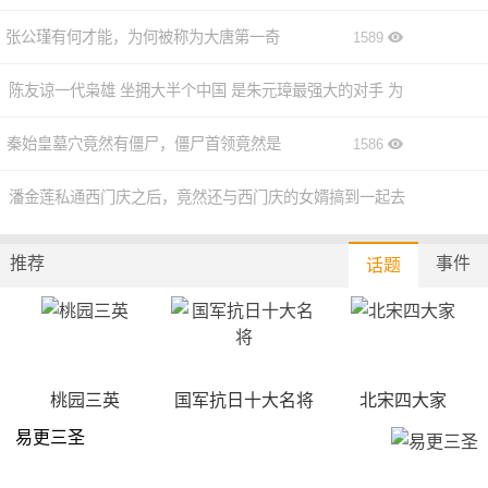
染？
张公瑾有何才能，为何被称为大唐第一奇
1589
历史上唐朝和南诏一共有三次战争，每次唐诏之战的结果和
影响都不尽相同。第一次战争发生在唐玄宗时代，这次战争
才
陈友谅一代枭雄 坐拥大半个中国 是朱元璋最强大的对手 为
是因为南诏投靠了吐蕃并趁着唐朝的安史之乱夺取了云南、
贵州的大部分地区，在吐蕃的支持下，南诏大肆向唐朝进
何最终轻易的败给朱元璋?
秦始皇墓穴竟然有僵尸，僵尸首领竟然是
1586
1586
攻。第一次唐诏之战的结果是唐朝打败了南诏、吐蕃的联
他？
潘金莲私通西门庆之后，竟然还与西门庆的女婿搞到一起去
军，直接导致了南诏、吐蕃之间的决裂，也使得南诏在若干
年后联合唐朝攻打吐蕃。
了
1586
推荐
事件
话题
第二次唐诏之战的结果是两国立下条约互相不再侵扰。第三
次唐诏之战的结果直接影响到了唐朝的命运，唐懿宗年间，
南诏的皇帝发动了对唐朝的战争，有赢有输，最后因为长期
的战争和国内的内部矛盾导致两国的国力都变得衰弱，唐朝
桃园三英
国军抗日十大名将
北宋四大家
和南诏在这种情况下重归于好，并以一场和亲真正结束了长
达一百多年的战争。
易更三圣
虽然两国最终握手言和，但是唐诏之战的结果对两国影响巨