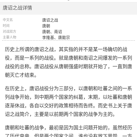
唐诏之战详情
唐诏之战
中文名
唐朝
时间
唐朝、南诏
对战双方
李隆基、唐懿宗
主要人物
历史上所谓的唐诏之战，其实指的并不是某一场确切的战
役，而是一系列的战役。就是唐朝和南诏之间爆发的一系列
战役的总称。唐诏战役从唐朝强盛时期就开始了，一直到唐
朝灭亡才结束。
在历史上，唐诏战役分为三部分，以唐朝和吐蕃之间的一系
列战争开始，到中期两个国家的纠葛，末期，以吐蕃和唐朝
逐渐休战，各自以交好的政策相待而告终。而史书上关于唐
诏之战简介，主要是以前期两个国家的战争为主的。
唐朝和吐蕃的战争，最初是因为国土问题开始的，虽然经历
了历代皇帝，但是两个国家之间，谁也没有放下恩怨，一方